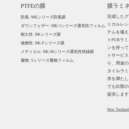
PTFEの膜
膜ラミ
完成したグ
防風: MKシリーズ防風膜
ミカルレシ
ダウンフェザー: MK-1シリーズ通気性フィルム
テムを備え
耐久性: BKシリーズ膜
トPURラ
难燃性: BK-Fシリーズ膜
ンを持って
メディカル: BK-Mシリーズ通気性绝縁膜
トサービス
履物: Sシリーズ履物フィルム
り、用途の
タイルラミ
求を満たし
でも比類の
提供します
New Technol