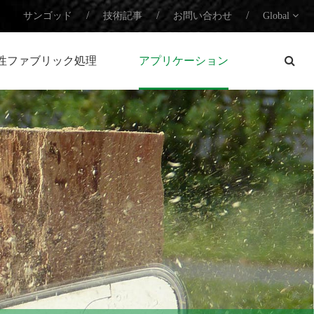
/
/
/
サンゴッド
技術記事
お問い合わせ
Global
性ファブリック処理
アプリケーション