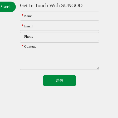
Get In Touch With SUNGOD
Search
*
*
*
送信