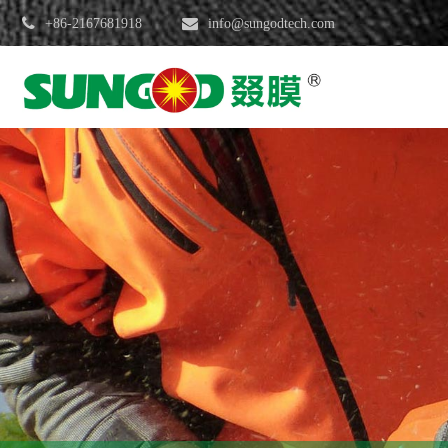
+86-2167681918
info@sungodtech.com